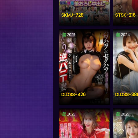
SKMJ-728
STSK-216
2025
2024
DLDSS-426
2025
2025