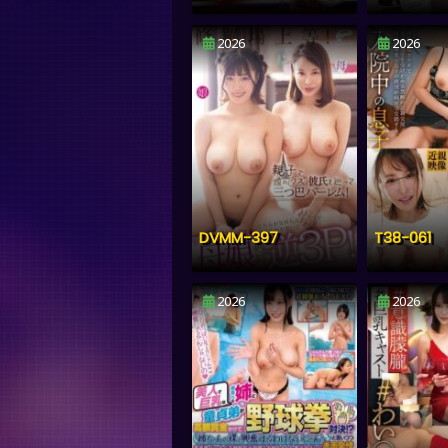
2026
2026
DVMM-397
T38-061
2026
2026