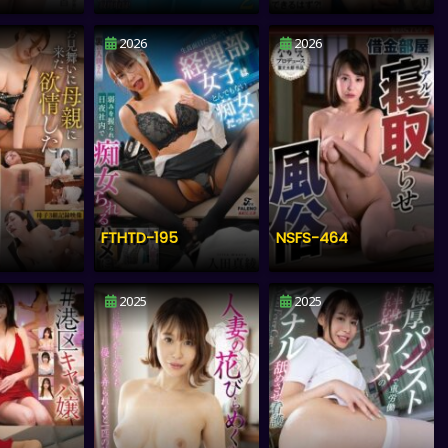
2026
2026
FTHTD-195
NSFS-464
2025
2025